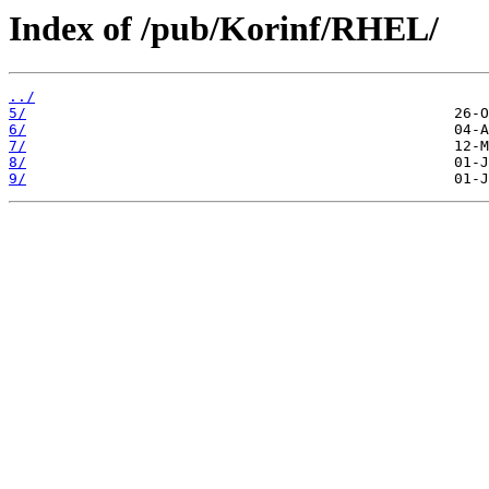
Index of /pub/Korinf/RHEL/
../
5/
6/
7/
8/
9/