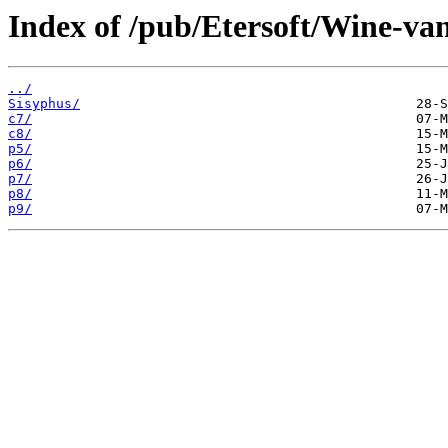
Index of /pub/Etersoft/Wine-va
../
Sisyphus/
c7/
c8/
p5/
p6/
p7/
p8/
p9/